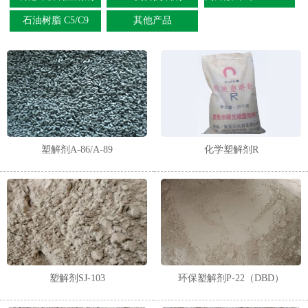
石油树脂 C5/C9
其他产品
1
2
塑解剂A-86/A-89
化学塑解剂R
塑解剂SJ-103
环保塑解剂P-22（DBD）