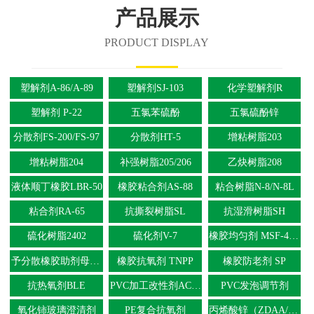
产品展示
PRODUCT DISPLAY
塑解剂A-86/A-89
塑解剂SJ-103
化学塑解剂R
塑解剂 P-22
五氯苯硫酚
五氯硫酚锌
分散剂FS-200/FS-97
分散剂HT-5
增粘树脂203
增粘树脂204
补强树脂205/206
乙炔树脂208
液体顺丁橡胶LBR-50
橡胶粘合剂AS-88
粘合树脂N-8/N-8L
粘合剂RA-65
抗撕裂树脂SL
抗湿滑树脂SH
硫化树脂2402
硫化剂V-7
橡胶均匀剂 MSF-40/NSF-60
予分散橡胶助剂母胶粒
橡胶抗氧剂 TNPP
橡胶防老剂 SP
抗热氧剂BLE
PVC加工改性剂ACR树脂
PVC发泡调节剂
氧化铈玻璃澄清剂
PE复合抗氧剂
丙烯酸锌（ZDAA/ZDMA）